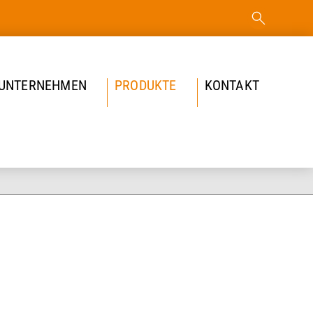
 UNTERNEHMEN
PRODUKTE
KONTAKT
Komplett
Axialventilatoren
Radialventilatoren
Brandschutz- und Rauchgas-Ventilatoren
EX-Bereiche
Dachventilatoren
Förder­ventilatoren
Sonderventilatoren