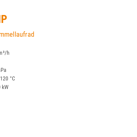
Sodeca-Ventilatoren
MP
Zubehör
rommellaufrad
Lufttechnische Anlagen
 m³/h
aPa
+120 °C
0 kW